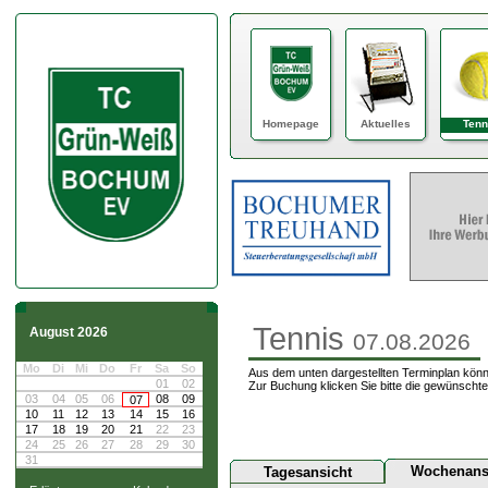
Homepage
Aktuelles
Tenn
Tennis
August 2026
07.08.2026
Mo
Di
Mi
Do
Fr
Sa
So
Aus dem unten dargestellten Terminplan könn
01
02
Zur Buchung klicken Sie bitte die gewünschte
03
04
05
06
08
09
07
10
11
12
13
14
15
16
17
18
19
20
21
22
23
24
25
26
27
28
29
30
31
Wochenans
Tagesansicht