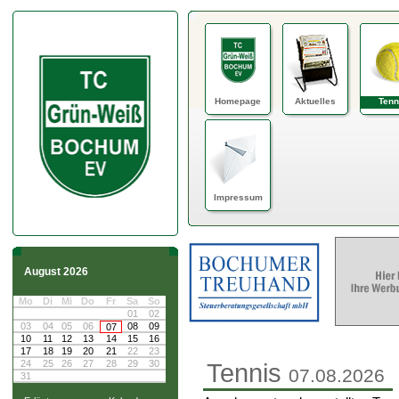
Homepage
Aktuelles
Tenn
Impressum
August 2026
Mo
Di
Mi
Do
Fr
Sa
So
01
02
03
04
05
06
08
09
07
10
11
12
13
14
15
16
17
18
19
20
21
22
23
24
25
26
27
28
29
30
Tennis
07.08.2026
31