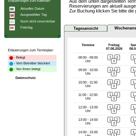
Erläuterungen zum Kalender:
Aus dem unten dargestellten Term
Reservierungen am aktuell ausge
Aktuelles Datum
00
Zur Buchung klicken Sie bitte die
Ausgewählter Tag
00
Noch nicht reservierbar
00
Feiertag
Wochenans
00
Tagesansicht
Termine
Freitag
Sa
07.08.2026
08.0
Erläuterungen zum Terminplan:
- Belegt
08:00 - 09:00
1
2
1
Uhr
3
- Vom Betreiber blockiert
- Von Ihnen belegt
09:00 - 10:00
1
2
1
Uhr
3
Datenschutz
10:00 - 11:00
1
2
1
Uhr
3
11:00 - 12:00
1
2
1
Uhr
3
12:00 - 13:00
1
2
1
Uhr
3
13:00 - 14:00
1
2
1
Uhr
3
14:00 - 15:00
1
2
1
Uhr
3