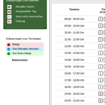
Erläuterungen zum Kalender:
Aktuelles Datum
00
Termine
Fr
Ausgewählter Tag
00
07.0
Noch nicht reservierbar
00
08:00 - 09:00 Uhr
1
Feiertag
00
09:00 - 10:00 Uhr
1
10:00 - 11:00 Uhr
1
Erläuterungen zum Terminplan:
11:00 - 12:00 Uhr
1
- Belegt
12:00 - 13:00 Uhr
1
- Vom Betreiber blockiert
13:00 - 14:00 Uhr
1
- Von Ihnen belegt
14:00 - 15:00 Uhr
1
Datenschutz
15:00 - 16:00 Uhr
1
16:00 - 17:00 Uhr
1
17:00 - 18:00 Uhr
1
18:00 - 19:00 Uhr
1
19:00 - 20:00 Uhr
1
20:00 - 21:00 Uhr
1