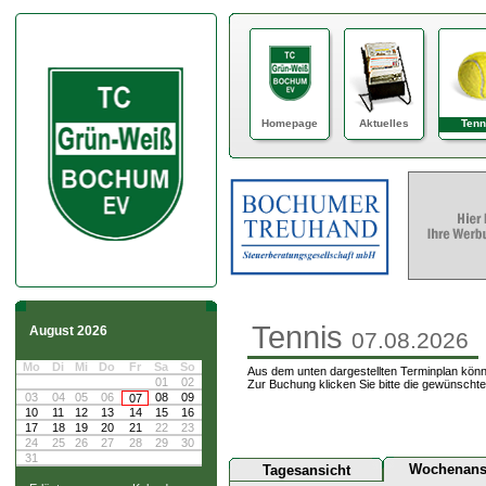
Homepage
Aktuelles
Tenn
Tennis
August 2026
07.08.2026
Mo
Di
Mi
Do
Fr
Sa
So
Aus dem unten dargestellten Terminplan könn
01
02
Zur Buchung klicken Sie bitte die gewünschte
03
04
05
06
08
09
07
10
11
12
13
14
15
16
17
18
19
20
21
22
23
24
25
26
27
28
29
30
31
Wochenans
Tagesansicht