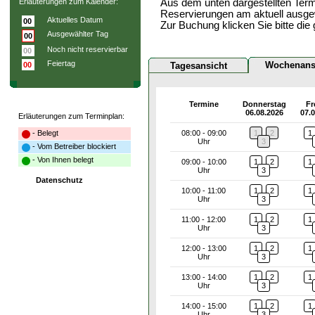
Erläuterungen zum Kalender:
Aus dem unten dargestellten Term
Reservierungen am aktuell ausge
Aktuelles Datum
00
Zur Buchung klicken Sie bitte die
Ausgewählter Tag
00
Noch nicht reservierbar
00
Feiertag
Wochenans
00
Tagesansicht
Termine
Donnerstag
Fr
06.08.2026
07.
Erläuterungen zum Terminplan:
- Belegt
08:00 - 09:00
1
2
1
Uhr
3
- Vom Betreiber blockiert
- Von Ihnen belegt
09:00 - 10:00
1
2
1
Uhr
3
Datenschutz
10:00 - 11:00
1
2
1
Uhr
3
11:00 - 12:00
1
2
1
Uhr
3
12:00 - 13:00
1
2
1
Uhr
3
13:00 - 14:00
1
2
1
Uhr
3
14:00 - 15:00
1
2
1
Uhr
3