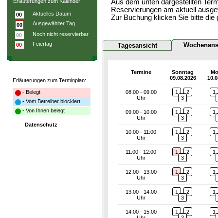
Erläuterungen zum Kalender:
Aus dem unten dargestellten Term
Reservierungen am aktuell ausge
Aktuelles Datum
00
Zur Buchung klicken Sie bitte die
Ausgewählter Tag
00
Noch nicht reservierbar
00
Feiertag
Wochenans
00
Tagesansicht
Termine
Sonntag
Mo
09.08.2026
10.0
Erläuterungen zum Terminplan:
- Belegt
08:00 - 09:00
1
2
1
Uhr
3
- Vom Betreiber blockiert
- Von Ihnen belegt
09:00 - 10:00
1
2
1
Uhr
3
Datenschutz
10:00 - 11:00
1
2
1
Uhr
3
11:00 - 12:00
1
2
1
Uhr
3
12:00 - 13:00
1
2
1
Uhr
3
13:00 - 14:00
1
2
1
Uhr
3
14:00 - 15:00
1
2
1
Uhr
3