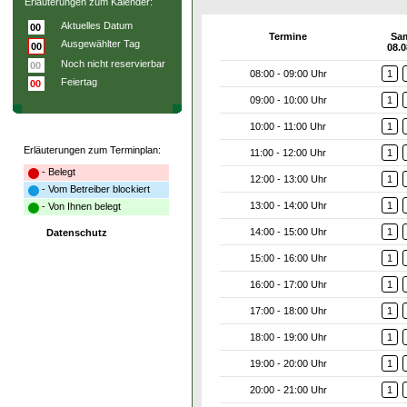
Erläuterungen zum Kalender:
Aktuelles Datum
00
Termine
Sa
Ausgewählter Tag
00
08.0
Noch nicht reservierbar
00
08:00 - 09:00 Uhr
1
Feiertag
00
09:00 - 10:00 Uhr
1
10:00 - 11:00 Uhr
1
Erläuterungen zum Terminplan:
11:00 - 12:00 Uhr
1
- Belegt
12:00 - 13:00 Uhr
1
- Vom Betreiber blockiert
13:00 - 14:00 Uhr
1
- Von Ihnen belegt
14:00 - 15:00 Uhr
1
Datenschutz
15:00 - 16:00 Uhr
1
16:00 - 17:00 Uhr
1
17:00 - 18:00 Uhr
1
18:00 - 19:00 Uhr
1
19:00 - 20:00 Uhr
1
20:00 - 21:00 Uhr
1