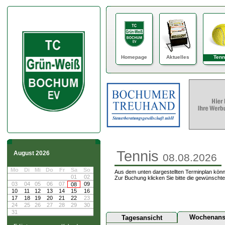
Homepage
Aktuelles
Tenn
Tennis
August 2026
08.08.2026
Mo
Di
Mi
Do
Fr
Sa
So
Aus dem unten dargestellten Terminplan könn
01
02
Zur Buchung klicken Sie bitte die gewünschte
03
04
05
06
07
09
08
10
11
12
13
14
15
16
17
18
19
20
21
22
23
24
25
26
27
28
29
30
31
Wochenans
Tagesansicht