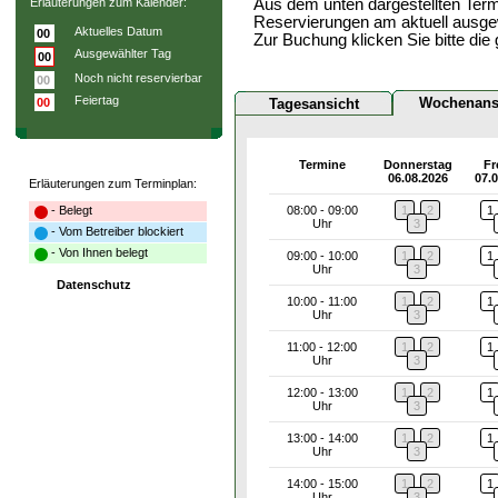
Erläuterungen zum Kalender:
Aus dem unten dargestellten Term
Reservierungen am aktuell ausge
Aktuelles Datum
00
Zur Buchung klicken Sie bitte die
Ausgewählter Tag
00
Noch nicht reservierbar
00
Feiertag
Wochenans
00
Tagesansicht
Termine
Donnerstag
Fr
06.08.2026
07.
Erläuterungen zum Terminplan:
- Belegt
08:00 - 09:00
1
2
1
Uhr
3
- Vom Betreiber blockiert
- Von Ihnen belegt
09:00 - 10:00
1
2
1
Uhr
3
Datenschutz
10:00 - 11:00
1
2
1
Uhr
3
11:00 - 12:00
1
2
1
Uhr
3
12:00 - 13:00
1
2
1
Uhr
3
13:00 - 14:00
1
2
1
Uhr
3
14:00 - 15:00
1
2
1
Uhr
3