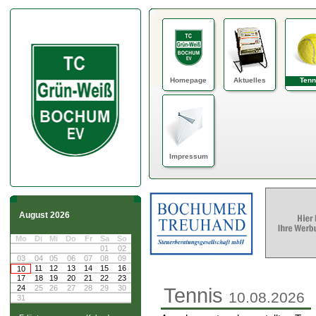
Homepage
Aktuelles
Tenn
Impressum
August 2026
Mo
Di
Mi
Do
Fr
Sa
So
01
02
03
04
05
06
07
08
09
11
12
13
14
15
16
10
17
18
19
20
21
22
23
24
25
26
27
28
29
30
Tennis
10.08.2026
31