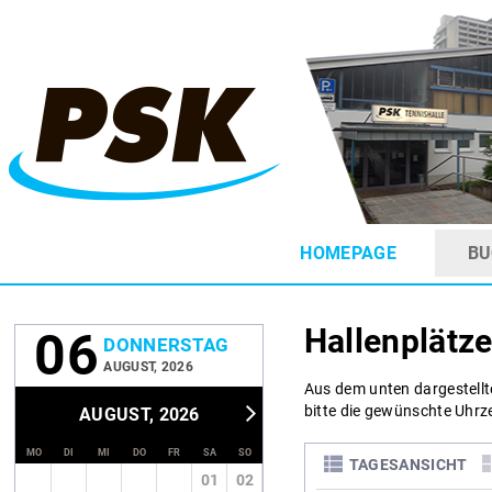
HOMEPAGE
BU
Hallenplätze
06
DONNERSTAG
AUGUST, 2026
Aus dem unten dargestellt
bitte die gewünschte Uhrze
AUGUST, 2026
MO
DI
MI
DO
FR
SA
SO
TAGESANSICHT
01
02