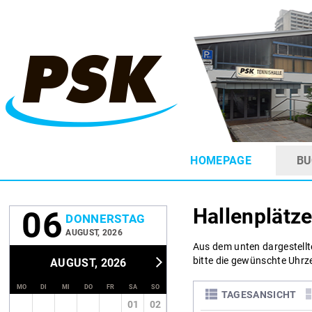
HOMEPAGE
BU
Hallenplätze
06
DONNERSTAG
AUGUST, 2026
Aus dem unten dargestellt
bitte die gewünschte Uhrze
AUGUST, 2026
MO
DI
MI
DO
FR
SA
SO
TAGESANSICHT
01
02