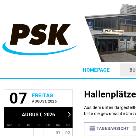
HOMEPAGE
BU
Hallenplätze
07
FREITAG
AUGUST, 2026
Aus dem unten dargestellt
bitte die gewünschte Uhrze
AUGUST, 2026
MO
DI
MI
DO
FR
SA
SO
TAGESANSICHT
01
02