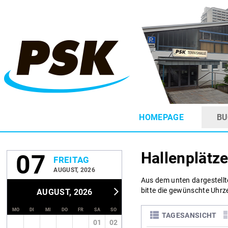
HOMEPAGE
BU
Hallenplätze
07
FREITAG
AUGUST, 2026
Aus dem unten dargestellt
bitte die gewünschte Uhrze
AUGUST, 2026
MO
DI
MI
DO
FR
SA
SO
TAGESANSICHT
01
02