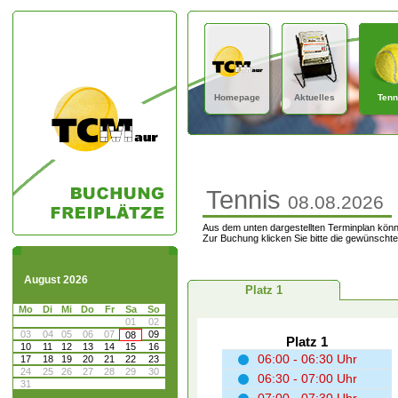
Homepage
Aktuelles
Tenn
Tennis
08.08.2026
Aus dem unten dargestellten Terminplan könn
Zur Buchung klicken Sie bitte die gewünschte
August 2026
Platz 1
Mo
Di
Mi
Do
Fr
Sa
So
01
02
03
04
05
06
07
09
08
Platz 1
10
11
12
13
14
15
16
06:00 - 06:30 Uhr
17
18
19
20
21
22
23
24
25
26
27
28
29
30
06:30 - 07:00 Uhr
31