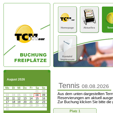
Homepage
Aktuelles
Tenn
Kontakt/
Impressum
August 2026
Tennis
08.08.2026
Mo
Di
Mi
Do
Fr
Sa
So
01
02
Aus dem unten dargestellten Term
03
04
05
06
07
09
08
Reservierungen am aktuell ausge
10
11
12
13
14
15
16
Zur Buchung klicken Sie bitte die
17
18
19
20
21
22
23
24
25
26
27
28
29
30
31
Platz 1