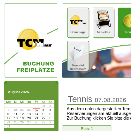
Homepage
Aktuelles
Tenn
Kontakt/
Impressum
August 2026
Tennis
07.08.2026
Mo
Di
Mi
Do
Fr
Sa
So
01
02
Aus dem unten dargestellten Term
03
04
05
06
08
09
07
Reservierungen am aktuell ausge
10
11
12
13
14
15
16
Zur Buchung klicken Sie bitte die
17
18
19
20
21
22
23
24
25
26
27
28
29
30
31
Platz 1