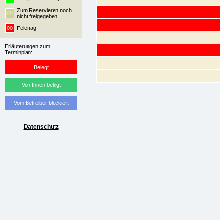
Zum Reservieren noch
00
nicht freigegeben
00
Feiertag
Erläuterungen zum
Terminplan:
Belegt
Von Ihnen belegt
Vom Betreiber blockiert
Datenschutz