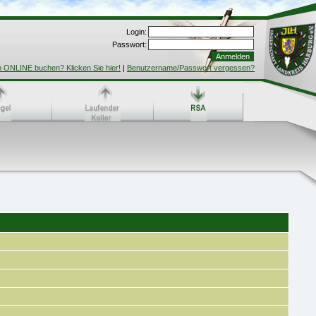
Login:
Passwort:
h ONLINE buchen? Klicken Sie hier!
|
Benutzername/Passwort vergessen?