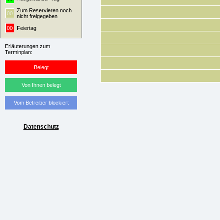
Zum Reservieren noch
00
nicht freigegeben
00
Feiertag
Erläuterungen zum
Terminplan:
Belegt
Von Ihnen belegt
Vom Betreiber blockiert
Datenschutz