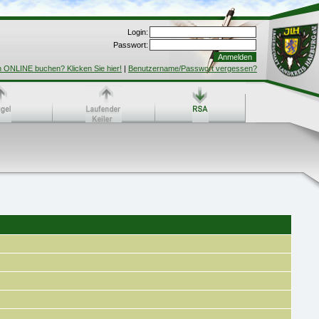
Login:
Passwort:
h ONLINE buchen? Klicken Sie hier!
|
Benutzername/Passwort vergessen?