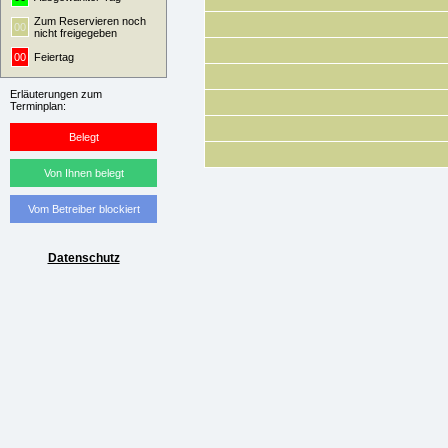
Zum Reservieren noch
00
nicht freigegeben
00
Feiertag
Erläuterungen zum
Terminplan:
Belegt
Von Ihnen belegt
Vom Betreiber blockiert
Datenschutz