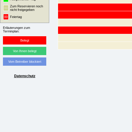
Zum Reservieren noch
00
nicht freigegeben
00
Feiertag
Erläuterungen zum
Terminplan:
Belegt
Von Ihnen belegt
Vom Betreiber blockiert
Datenschutz