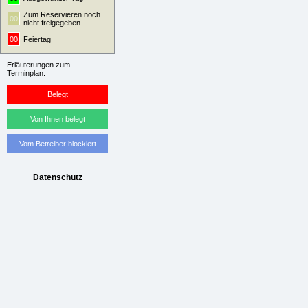
Zum Reservieren noch
00
nicht freigegeben
00
Feiertag
Erläuterungen zum
Terminplan:
Belegt
Von Ihnen belegt
Vom Betreiber blockiert
Datenschutz