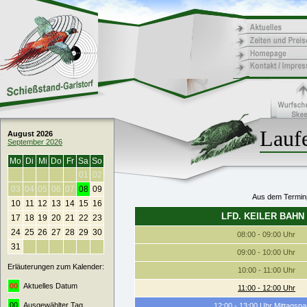
Laufe
August 2026
September 2026
Mo
Di
Mi
Do
Fr
Sa
So
01
02
03
04
05
06
07
08
09
Aus dem Terminp
10
11
12
13
14
15
16
LFD. KEILER BAHN 
17
18
19
20
21
22
23
24
25
26
27
28
29
30
08:00 - 09:00 Uhr
31
09:00 - 10:00 Uhr
Erläuterungen zum Kalender:
10:00 - 11:00 Uhr
00
Aktuelles Datum
11:00 - 12:00 Uhr
00
Ausgewählter Tag
12:00 - 13:00 Uhr Mittagsp