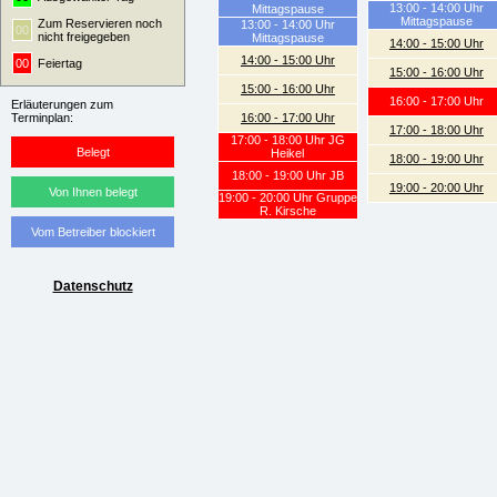
13:00 - 14:00 Uhr
Mittagspause
Mittagspause
Zum Reservieren noch
13:00 - 14:00 Uhr
00
nicht freigegeben
Mittagspause
14:00 - 15:00 Uhr
14:00 - 15:00 Uhr
00
Feiertag
15:00 - 16:00 Uhr
15:00 - 16:00 Uhr
16:00 - 17:00 Uhr
Erläuterungen zum
Terminplan:
16:00 - 17:00 Uhr
17:00 - 18:00 Uhr
17:00 - 18:00 Uhr JG
Belegt
Heikel
18:00 - 19:00 Uhr
18:00 - 19:00 Uhr JB
19:00 - 20:00 Uhr
Von Ihnen belegt
19:00 - 20:00 Uhr Gruppe
R. Kirsche
Vom Betreiber blockiert
Datenschutz