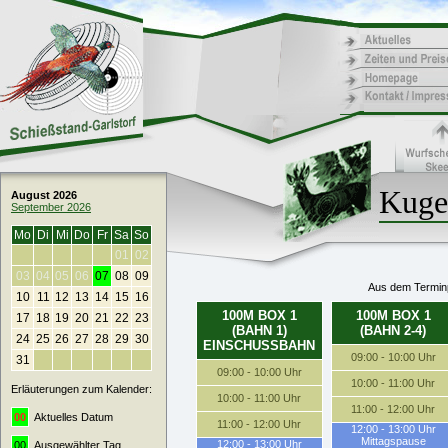
Kuge
August 2026
September 2026
Mo
Di
Mi
Do
Fr
Sa
So
01
02
03
04
05
06
07
08
09
Aus dem Terminp
10
11
12
13
14
15
16
100M BOX 1
100M BOX 1
17
18
19
20
21
22
23
(BAHN 1)
(BAHN 2-4)
24
25
26
27
28
29
30
EINSCHUSSBAHN
09:00 - 10:00 Uhr
31
09:00 - 10:00 Uhr
10:00 - 11:00 Uhr
Erläuterungen zum Kalender:
10:00 - 11:00 Uhr
11:00 - 12:00 Uhr
00
Aktuelles Datum
11:00 - 12:00 Uhr
12:00 - 13:00 Uhr
Mittagspause
12:00 - 13:00 Uhr
00
Ausgewählter Tag