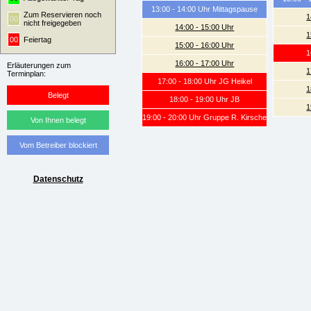
13:00 - 14:00 Uhr Mittagspause
Zum Reservieren noch
1
00
nicht freigegeben
14:00 - 15:00 Uhr
1
00
Feiertag
15:00 - 16:00 Uhr
1
16:00 - 17:00 Uhr
Erläuterungen zum
1
Terminplan:
17:00 - 18:00 Uhr JG Heikel
1
Belegt
18:00 - 19:00 Uhr JB
1
19:00 - 20:00 Uhr Gruppe R. Kirsche
Von Ihnen belegt
Vom Betreiber blockiert
Datenschutz