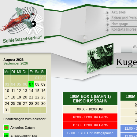
Kuge
August 2026
September 2026
Mo
Di
Mi
Do
Fr
Sa
So
01
02
03
04
05
06
07
08
09
10
11
12
13
14
15
16
100M BOX 1 (BAHN 1)
100M 
17
18
19
20
21
22
23
EINSCHUSSBAHN
24
25
26
27
28
29
30
0
09:00 - 10:00 Uhr
31
1
10:00 - 11:00 Uhr Gerth
Erläuterungen zum Kalender:
1
11:00 - 12:00 Uhr Gerth
00
Aktuelles Datum
12:00 -
12:00 - 13:00 Uhr Mittagspause
00
Ausgewählter Tag
13:00 -