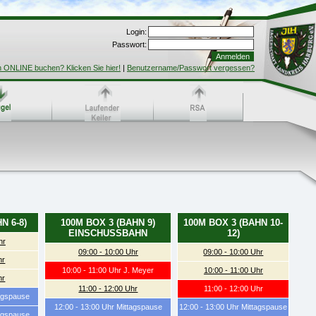
Login:
Passwort:
h ONLINE buchen? Klicken Sie hier!
|
Benutzername/Passwort vergessen?
N 6-8)
100M BOX 3 (BAHN 9)
100M BOX 3 (BAHN 10-
EINSCHUSSBAHN
12)
hr
09:00 - 10:00 Uhr
09:00 - 10:00 Uhr
hr
10:00 - 11:00 Uhr J. Meyer
10:00 - 11:00 Uhr
hr
11:00 - 12:00 Uhr
11:00 - 12:00 Uhr
tagspause
12:00 - 13:00 Uhr Mittagspause
12:00 - 13:00 Uhr Mittagspause
tagspause