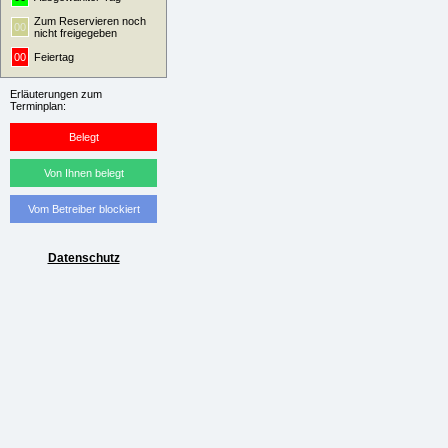
Zum Reservieren noch
00
nicht freigegeben
00
Feiertag
Erläuterungen zum
Terminplan:
Belegt
Von Ihnen belegt
Vom Betreiber blockiert
Datenschutz