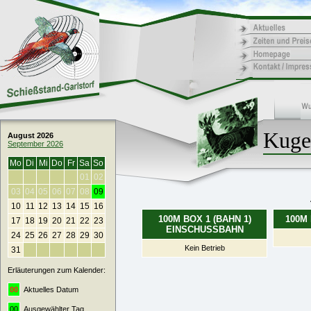
Kuge
August 2026
September 2026
Mo
Di
Mi
Do
Fr
Sa
So
01
02
03
04
05
06
07
08
09
10
11
12
13
14
15
16
100M BOX 1 (BAHN 1)
100M 
17
18
19
20
21
22
23
EINSCHUSSBAHN
24
25
26
27
28
29
30
Kein Betrieb
31
Erläuterungen zum Kalender:
00
Aktuelles Datum
00
Ausgewählter Tag