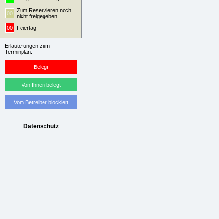
Zum Reservieren noch
00
nicht freigegeben
00
Feiertag
Erläuterungen zum
Terminplan:
Belegt
Von Ihnen belegt
Vom Betreiber blockiert
Datenschutz