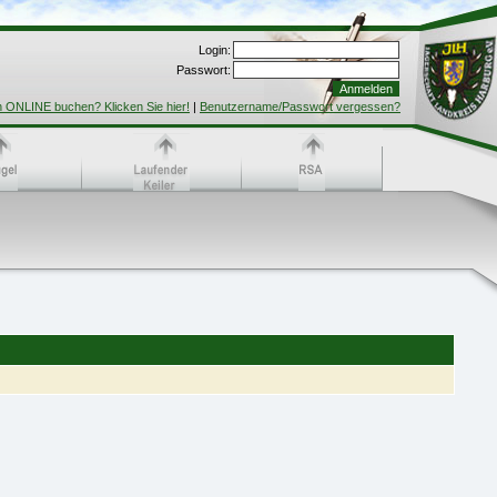
Login:
Passwort:
h ONLINE buchen? Klicken Sie hier!
|
Benutzername/Passwort vergessen?