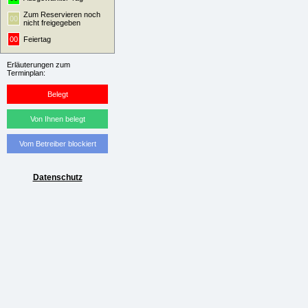
Zum Reservieren noch
00
nicht freigegeben
00
Feiertag
Erläuterungen zum
Terminplan:
Belegt
Von Ihnen belegt
Vom Betreiber blockiert
Datenschutz