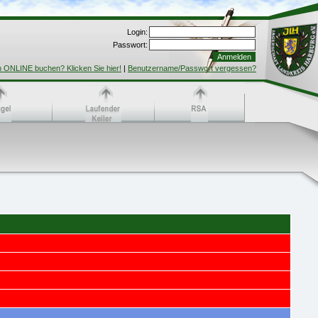
Login:
Passwort:
h ONLINE buchen? Klicken Sie hier!
|
Benutzername/Passwort vergessen?