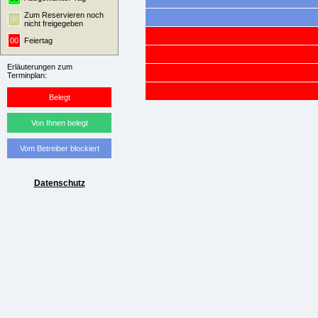
Zum Reservieren noch
00
nicht freigegeben
00
Feiertag
Erläuterungen zum
Terminplan:
Belegt
Von Ihnen belegt
Vom Betreiber blockiert
Datenschutz