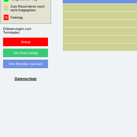
Zum Reservieren noch
00
nicht freigegeben
00
Feiertag
Erläuterungen zum
Terminplan:
Belegt
Von Ihnen belegt
Vom Betreiber blockiert
Datenschutz