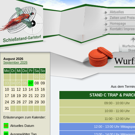
Wurfs
August 2026
September 2026
Mo
Di
Mi
Do
Fr
Sa
So
01
02
03
04
05
06
07
08
09
Aus dem Terminp
10
11
12
13
14
15
16
STAND C TRAP & PAR
17
18
19
20
21
22
23
24
25
26
27
28
29
30
09:00 - 10:00 Uhr
31
10:00 - 11:00 Uhr
Erläuterungen zum Kalender:
11:00 - 12:00 Uhr
00
Aktuelles Datum
12:00 - 13:00 Uhr Mittagsp
00
Ausgewählter Tag
13:00 - 14:00 Uhr Mittagsp