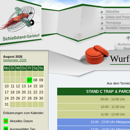
Wurfs
August 2026
September 2026
Mo
Di
Mi
Do
Fr
Sa
So
01
02
03
04
05
06
07
08
09
Aus dem Terminp
10
11
12
13
14
15
16
STAND C TRAP & PAR
17
18
19
20
21
22
23
24
25
26
27
28
29
30
09:00 - 10:00 Uhr
31
10:00 - 11:00 Uhr
Erläuterungen zum Kalender:
11:00 - 12:00 Uhr
00
Aktuelles Datum
12:00 - 13:00 Uhr Mittagsp
00
Ausgewählter Tag
13:00 - 14:00 Uhr Mittagsp