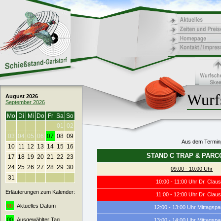
Wurfs
August 2026
September 2026
Mo
Di
Mi
Do
Fr
Sa
So
01
02
03
04
05
06
07
08
09
Aus dem Terminp
10
11
12
13
14
15
16
STAND C TRAP & PAR
17
18
19
20
21
22
23
24
25
26
27
28
29
30
09:00 - 10:00 Uhr
31
10:00 - 11:00 Uhr Dr. Claus
Erläuterungen zum Kalender:
11:00 - 12:00 Uhr Dr. Claus
00
Aktuelles Datum
12:00 - 13:00 Uhr Mittagsp
00
Ausgewählter Tag
13:00 - 14:00 Uhr Mittagsp