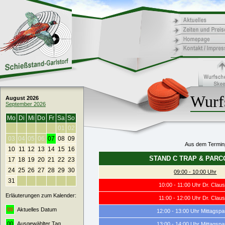
Wurfs
August 2026
September 2026
Mo
Di
Mi
Do
Fr
Sa
So
01
02
03
04
05
06
07
08
09
Aus dem Terminp
10
11
12
13
14
15
16
STAND C TRAP & PAR
17
18
19
20
21
22
23
24
25
26
27
28
29
30
09:00 - 10:00 Uhr
31
10:00 - 11:00 Uhr Dr. Claus
Erläuterungen zum Kalender:
11:00 - 12:00 Uhr Dr. Claus
00
Aktuelles Datum
12:00 - 13:00 Uhr Mittagsp
00
Ausgewählter Tag
13:00 - 14:00 Uhr Mittagsp