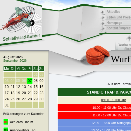
Wurfs
August 2026
September 2026
Mo
Di
Mi
Do
Fr
Sa
So
01
02
03
04
05
06
07
08
09
Aus dem Terminp
10
11
12
13
14
15
16
STAND C TRAP & PAR
17
18
19
20
21
22
23
24
25
26
27
28
29
30
09:00 - 10:00 Uhr
31
10:00 - 11:00 Uhr Dr. Claus
Erläuterungen zum Kalender:
11:00 - 12:00 Uhr Dr. Claus
00
Aktuelles Datum
12:00 - 13:00 Uhr Mittagsp
00
Ausgewählter Tag
13:00 - 14:00 Uhr Mittagsp