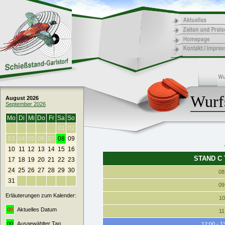
Wurfs
August 2026
September 2026
Mo
Di
Mi
Do
Fr
Sa
So
01
02
03
04
05
06
07
08
09
10
11
12
13
14
15
16
STAND C
17
18
19
20
21
22
23
24
25
26
27
28
29
30
08
31
09
Erläuterungen zum Kalender:
10
00
Aktuelles Datum
11
00
Ausgewählter Tag
12:00 - 1