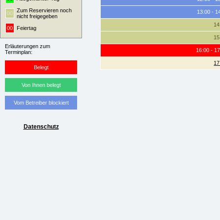
Zum Reservieren noch
13:00 - 1
00
nicht freigegeben
14
00
Feiertag
15
Erläuterungen zum
16:00 - 1
Terminplan:
17
Belegt
Von Ihnen belegt
Vom Betreiber blockiert
Datenschutz