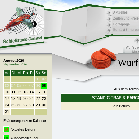
Wurfs
August 2026
September 2026
Mo
Di
Mi
Do
Fr
Sa
So
01
02
03
04
05
06
07
08
09
Aus dem Terminp
10
11
12
13
14
15
16
STAND C TRAP & PAR
17
18
19
20
21
22
23
24
25
26
27
28
29
30
Kein Betrieb
31
Erläuterungen zum Kalender:
00
Aktuelles Datum
00
Ausgewählter Tag