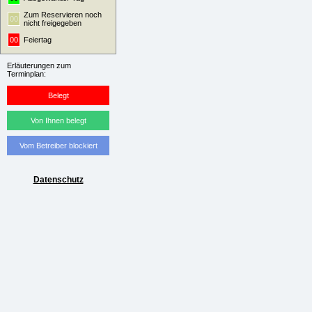
Zum Reservieren noch
00
nicht freigegeben
00
Feiertag
Erläuterungen zum
Terminplan:
Belegt
Von Ihnen belegt
Vom Betreiber blockiert
Datenschutz