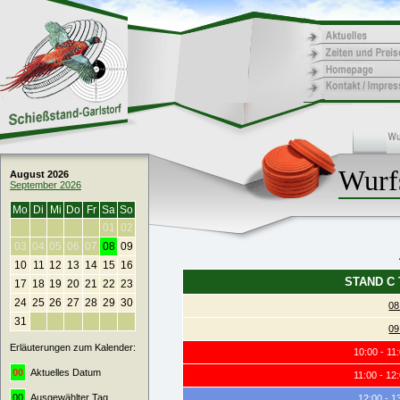
Wurfs
August 2026
September 2026
Mo
Di
Mi
Do
Fr
Sa
So
01
02
03
04
05
06
07
08
09
10
11
12
13
14
15
16
STAND C
17
18
19
20
21
22
23
24
25
26
27
28
29
30
08
31
09
Erläuterungen zum Kalender:
10:00 - 1
00
Aktuelles Datum
11:00 - 1
00
Ausgewählter Tag
12:00 - 1