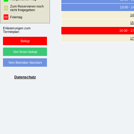
Zum Reservieren noch
13:00 - 1
00
nicht freigegeben
14
00
Feiertag
15
Erläuterungen zum
16:00 - 1
Terminplan:
17
Belegt
Von Ihnen belegt
Vom Betreiber blockiert
Datenschutz