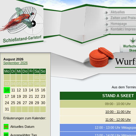
Wurf
August 2026
September 2026
Mo
Di
Mi
Do
Fr
Sa
So
01
02
03
04
05
06
07
08
09
Aus dem Terminp
10
11
12
13
14
15
16
STAND A SKEET
17
18
19
20
21
22
23
24
25
26
27
28
29
30
09:00 - 10:00 Uhr
31
10:00 - 11:00 Uhr
Erläuterungen zum Kalender:
11:00 - 12:00 Uhr
00
Aktuelles Datum
12:00 - 13:00 Uhr Mittagsp
00
Ausgewählter Tag
13:00 - 14:00 Uhr Mittagsp