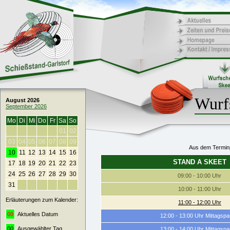
Wurf
August 2026
September 2026
Mo
Di
Mi
Do
Fr
Sa
So
01
02
03
04
05
06
07
08
09
Aus dem Terminp
10
11
12
13
14
15
16
STAND A SKEET
17
18
19
20
21
22
23
24
25
26
27
28
29
30
09:00 - 10:00 Uhr
31
10:00 - 11:00 Uhr
Erläuterungen zum Kalender:
11:00 - 12:00 Uhr
00
Aktuelles Datum
12:00 - 13:00 Uhr Mittagsp
00
Ausgewählter Tag
13:00 - 14:00 Uhr Mittagsp