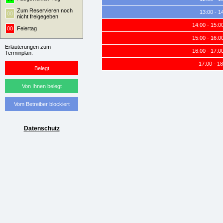
Zum Reservieren noch
13:00 - 1
00
nicht freigegeben
14:00 - 15:
00
Feiertag
15:00 - 16:
Erläuterungen zum
16:00 - 17:
Terminplan:
17:00 - 1
Belegt
Von Ihnen belegt
Vom Betreiber blockiert
Datenschutz