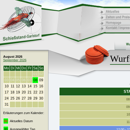
Wurf
August 2026
September 2026
Mo
Di
Mi
Do
Fr
Sa
So
01
02
03
04
05
06
07
08
09
10
11
12
13
14
15
16
ST
17
18
19
20
21
22
23
24
25
26
27
28
29
30
08
31
09
Erläuterungen zum Kalender:
10
00
Aktuelles Datum
11
00
Ausgewählter Tag
12:00 - 1