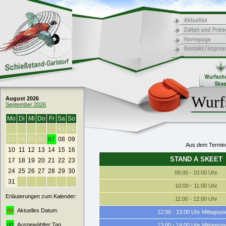
Wurf
August 2026
September 2026
Mo
Di
Mi
Do
Fr
Sa
So
01
02
03
04
05
06
07
08
09
Aus dem Terminp
10
11
12
13
14
15
16
STAND A SKEET
17
18
19
20
21
22
23
24
25
26
27
28
29
30
09:00 - 10:00 Uhr
31
10:00 - 11:00 Uhr
Erläuterungen zum Kalender:
11:00 - 12:00 Uhr
00
Aktuelles Datum
12:00 - 13:00 Uhr Mittagsp
00
Ausgewählter Tag
13:00 - 14:00 Uhr Mittagsp