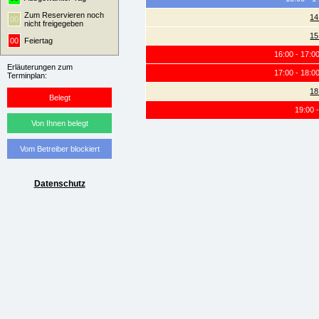
Zum Reservieren noch
14
00
nicht freigegeben
15
00
Feiertag
16:00 - 17:0
Erläuterungen zum
17:00 - 18:0
Terminplan:
18
Belegt
19:00 
Von Ihnen belegt
Vom Betreiber blockiert
Datenschutz