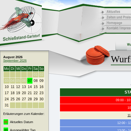
Wurf
August 2026
September 2026
Mo
Di
Mi
Do
Fr
Sa
So
01
02
03
04
05
06
07
08
09
10
11
12
13
14
15
16
ST
17
18
19
20
21
22
23
24
25
26
27
28
29
30
09:00 - 10
31
10
Erläuterungen zum Kalender:
11
00
Aktuelles Datum
12:00 - 1
00
Ausgewählter Tag
13:00 - 1