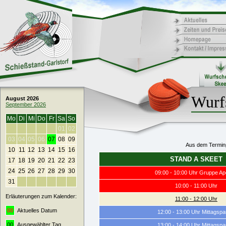
Wurf
August 2026
September 2026
Mo
Di
Mi
Do
Fr
Sa
So
01
02
03
04
05
06
07
08
09
Aus dem Terminp
10
11
12
13
14
15
16
STAND A SKEET
17
18
19
20
21
22
23
24
25
26
27
28
29
30
09:00 - 10:00 Uhr Gruppe Ap
31
10:00 - 11:00 Uhr
Erläuterungen zum Kalender:
11:00 - 12:00 Uhr
00
Aktuelles Datum
12:00 - 13:00 Uhr Mittagsp
00
Ausgewählter Tag
13:00 - 14:00 Uhr Mittagsp