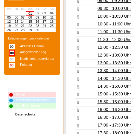
09:00 - 09:30 Uhr
09:30 - 10:00 Uhr
Mo
Di
Mi
Do
Fr
Sa
So
02
03
04
01
10:00 - 10:30 Uhr
05
06
07
08
09
10
11
12
13
14
15
16
17
18
10:30 - 11:00 Uhr
19
20
21
22
23
24
25
26
27
28
29
30
11:00 - 11:30 Uhr
Erläuterungen zum Kalender:
11:30 - 12:00 Uhr
Aktuelles Datum
00
12:00 - 12:30 Uhr
Ausgewählter Tag
00
12:30 - 13:00 Uhr
Noch nicht reservierbar
00
13:00 - 13:30 Uhr
Feiertag
00
13:30 - 14:00 Uhr
14:00 - 14:30 Uhr
14:30 - 15:00 Uhr
Erläuterungen zum Terminplan:
15:00 - 15:30 Uhr
- Belegt
- Vom Betreiber blockiert
15:30 - 16:00 Uhr
- Von Ihnen belegt
16:00 - 16:30 Uhr
Datenschutz
16:30 - 17:00 Uhr
17:00 - 17:30 Uhr
17:30 - 18:00 Uhr