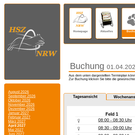
Homepage
Aktuelles
Buch
Buchung
01.04.20
Aus dem unten dargestellten Terminplan könn
Zur Buchung klicken Sie bitte die gewünschte
August 2026
September 2026
Tagesansicht
Wochenans
Oktober 2026
November 2026
Dezember 2026
Januar 2027
Feld 1
Februar 2027
08:00 - 08:30 Uhr
März 2027
April 2027
08:30 - 09:00 Uhr
Mai 2027
Juni 2027