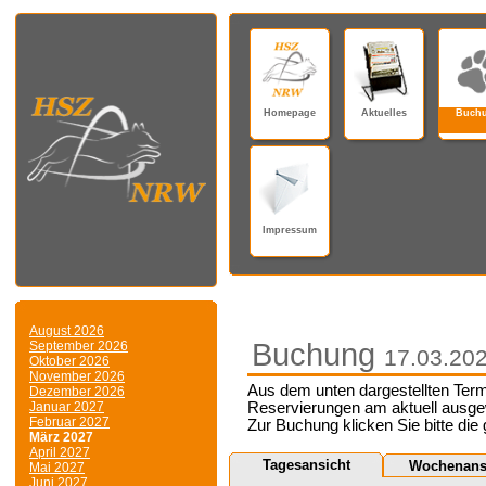
Homepage
Aktuelles
Buch
Impressum
August 2026
Buchung
September 2026
17.03.20
Oktober 2026
November 2026
Aus dem unten dargestellten Term
Dezember 2026
Januar 2027
Reservierungen am aktuell ausge
Februar 2027
Zur Buchung klicken Sie bitte die
März 2027
April 2027
Tagesansicht
Wochenans
Mai 2027
Juni 2027