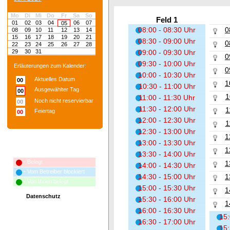
Mo
Di
Mi
Do
Fr
Sa
So
Feld 1
01
02
03
04
06
07
05
08:00 - 08:30 Uhr
0
08
09
10
11
12
13
14
15
16
17
18
19
20
21
08:30 - 09:00 Uhr
0
22
23
24
25
26
27
28
29
30
31
09:00 - 09:30 Uhr
0
09:30 - 10:00 Uhr
Erläuterungen zum Kalender:
0
10:00 - 10:30 Uhr
Aktuelles Datum
00
1
10:30 - 11:00 Uhr
Ausgewählter Tag
00
1
11:00 - 11:30 Uhr
Noch nicht reservierbar
00
11:30 - 12:00 Uhr
1
Feiertag
00
12:00 - 12:30 Uhr
1
12:30 - 13:00 Uhr
1
13:00 - 13:30 Uhr
1
Erläuterungen zum Terminplan:
13:30 - 14:00 Uhr
- Belegt
1
14:00 - 14:30 Uhr
- Vom Betreiber blockiert
14:30 - 15:00 Uhr
1
- Von Ihnen belegt
15:00 - 15:30 Uhr
1
Datenschutz
15:30 - 16:00 Uhr
1
16:00 - 16:30 Uhr
15:
16:30 - 17:00 Uhr
15: