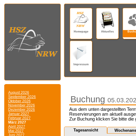
Homepage
Aktuelles
Buch
Impressum
August 2026
Buchung
September 2026
05.03.20
Oktober 2026
November 2026
Aus dem unten dargestellten Term
Dezember 2026
Januar 2027
Reservierungen am aktuell ausge
Februar 2027
Zur Buchung klicken Sie bitte die
März 2027
April 2027
Tagesansicht
Wochenans
Mai 2027
Juni 2027