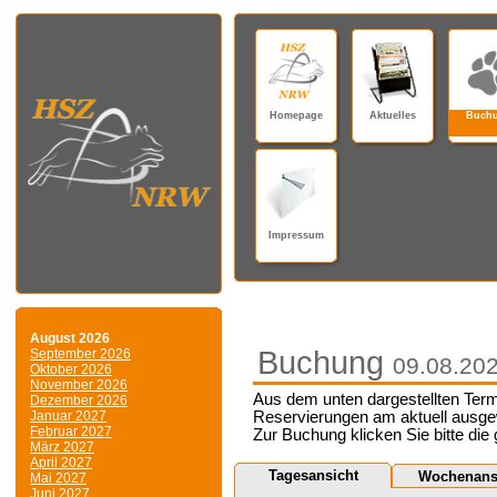
Homepage
Aktuelles
Buch
Impressum
August 2026
Buchung
September 2026
09.08.20
Oktober 2026
November 2026
Aus dem unten dargestellten Term
Dezember 2026
Januar 2027
Reservierungen am aktuell ausge
Februar 2027
Zur Buchung klicken Sie bitte die
März 2027
April 2027
Tagesansicht
Wochenans
Mai 2027
Juni 2027