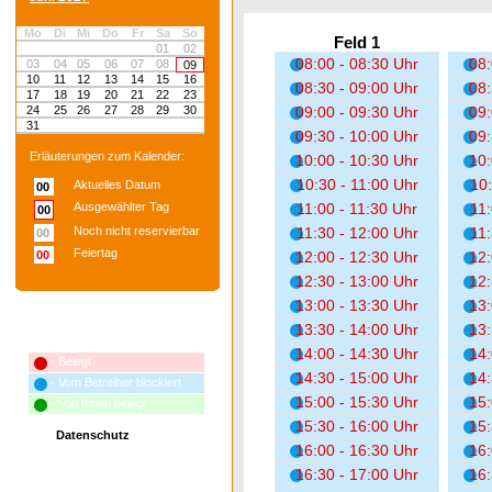
Mo
Di
Mi
Do
Fr
Sa
So
Feld 1
01
02
08:00 - 08:30 Uhr
08:
03
04
05
06
07
08
09
10
11
12
13
14
15
16
08:30 - 09:00 Uhr
08:
17
18
19
20
21
22
23
24
25
26
27
28
29
30
09:00 - 09:30 Uhr
09:
31
09:30 - 10:00 Uhr
09:
Erläuterungen zum Kalender:
10:00 - 10:30 Uhr
10:
10:30 - 11:00 Uhr
10:
Aktuelles Datum
00
Ausgewählter Tag
11:00 - 11:30 Uhr
11:
00
Noch nicht reservierbar
11:30 - 12:00 Uhr
11:
00
Feiertag
00
12:00 - 12:30 Uhr
12:
12:30 - 13:00 Uhr
12:
13:00 - 13:30 Uhr
13:
13:30 - 14:00 Uhr
13:
Erläuterungen zum Terminplan:
14:00 - 14:30 Uhr
14:
- Belegt
14:30 - 15:00 Uhr
14:
- Vom Betreiber blockiert
15:00 - 15:30 Uhr
15:
- Von Ihnen belegt
15:30 - 16:00 Uhr
15:
Datenschutz
16:00 - 16:30 Uhr
16:
16:30 - 17:00 Uhr
16: