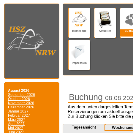
Homepage
Aktuelles
Buch
Impressum
August 2026
Buchung
September 2026
08.08.20
Oktober 2026
November 2026
Aus dem unten dargestellten Term
Dezember 2026
Januar 2027
Reservierungen am aktuell ausge
Februar 2027
Zur Buchung klicken Sie bitte die
März 2027
April 2027
Tagesansicht
Wochenans
Mai 2027
Juni 2027