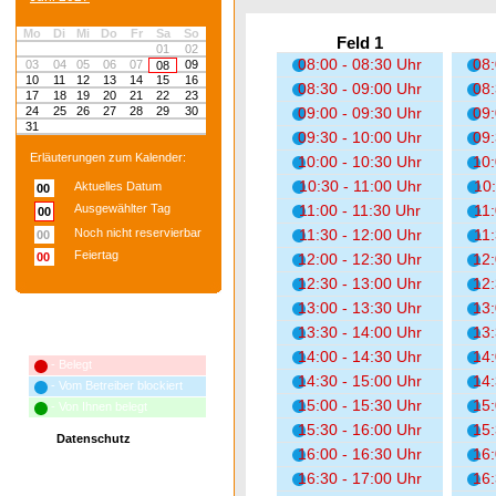
Mo
Di
Mi
Do
Fr
Sa
So
Feld 1
01
02
08:00 - 08:30 Uhr
08:
03
04
05
06
07
09
08
10
11
12
13
14
15
16
08:30 - 09:00 Uhr
08:
17
18
19
20
21
22
23
24
25
26
27
28
29
30
09:00 - 09:30 Uhr
09:
31
09:30 - 10:00 Uhr
09:
Erläuterungen zum Kalender:
10:00 - 10:30 Uhr
10:
10:30 - 11:00 Uhr
10:
Aktuelles Datum
00
Ausgewählter Tag
11:00 - 11:30 Uhr
11:
00
Noch nicht reservierbar
11:30 - 12:00 Uhr
11:
00
Feiertag
00
12:00 - 12:30 Uhr
12:
12:30 - 13:00 Uhr
12:
13:00 - 13:30 Uhr
13:
13:30 - 14:00 Uhr
13:
Erläuterungen zum Terminplan:
14:00 - 14:30 Uhr
14:
- Belegt
14:30 - 15:00 Uhr
14:
- Vom Betreiber blockiert
15:00 - 15:30 Uhr
15:
- Von Ihnen belegt
15:30 - 16:00 Uhr
15:
Datenschutz
16:00 - 16:30 Uhr
16:
16:30 - 17:00 Uhr
16: