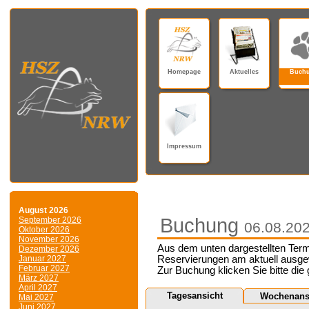
Homepage
Aktuelles
Buch
Impressum
August 2026
Buchung
September 2026
06.08.20
Oktober 2026
November 2026
Aus dem unten dargestellten Term
Dezember 2026
Januar 2027
Reservierungen am aktuell ausge
Februar 2027
Zur Buchung klicken Sie bitte die
März 2027
April 2027
Tagesansicht
Wochenans
Mai 2027
Juni 2027