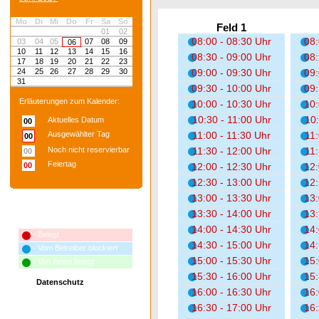
Mo
Di
Mi
Do
Fr
Sa
So
Feld 1
01
02
08:00 - 08:30 Uhr
08:
03
04
05
07
08
09
06
10
11
12
13
14
15
16
08:30 - 09:00 Uhr
08:
17
18
19
20
21
22
23
24
25
26
27
28
29
30
09:00 - 09:30 Uhr
09:
31
09:30 - 10:00 Uhr
09:
Erläuterungen zum Kalender:
10:00 - 10:30 Uhr
10:
10:30 - 11:00 Uhr
10:
Aktuelles Datum
00
Ausgewählter Tag
11:00 - 11:30 Uhr
11:
00
Noch nicht reservierbar
11:30 - 12:00 Uhr
11:
00
Feiertag
00
12:00 - 12:30 Uhr
12:
12:30 - 13:00 Uhr
12:
13:00 - 13:30 Uhr
13:
13:30 - 14:00 Uhr
13:
Erläuterungen zum Terminplan:
14:00 - 14:30 Uhr
14:
- Belegt
14:30 - 15:00 Uhr
14:
- Vom Betreiber blockiert
15:00 - 15:30 Uhr
15:
- Von Ihnen belegt
15:30 - 16:00 Uhr
15:
Datenschutz
16:00 - 16:30 Uhr
16:
16:30 - 17:00 Uhr
16: