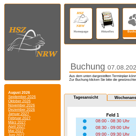
Homepage
Aktuelles
Buch
Buchung
07.08.20
Aus dem unten dargestellten Terminplan könn
Zur Buchung klicken Sie bitte die gewünschte
August 2026
September 2026
Tagesansicht
Wochenans
Oktober 2026
November 2026
Dezember 2026
Januar 2027
Feld 1
Februar 2027
08:00 - 08:30 Uhr
März 2027
April 2027
08:30 - 09:00 Uhr
Mai 2027
09:00 - 09:30 Uhr
Juni 2027