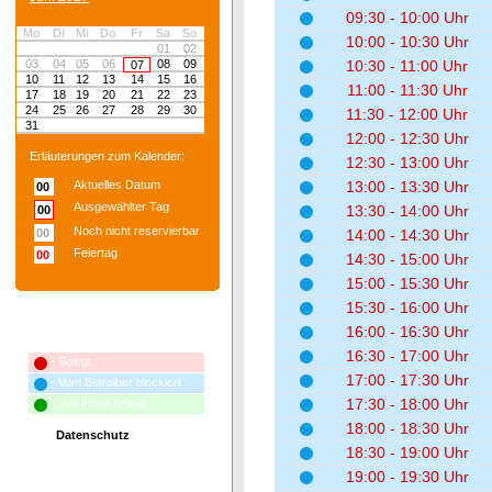
09:30 - 10:00 Uhr
Mo
Di
Mi
Do
Fr
Sa
So
10:00 - 10:30 Uhr
01
02
03
04
05
06
08
09
10:30 - 11:00 Uhr
07
10
11
12
13
14
15
16
11:00 - 11:30 Uhr
17
18
19
20
21
22
23
24
25
26
27
28
29
30
11:30 - 12:00 Uhr
31
12:00 - 12:30 Uhr
Erläuterungen zum Kalender:
12:30 - 13:00 Uhr
Aktuelles Datum
13:00 - 13:30 Uhr
00
Ausgewählter Tag
13:30 - 14:00 Uhr
00
Noch nicht reservierbar
00
14:00 - 14:30 Uhr
Feiertag
00
14:30 - 15:00 Uhr
15:00 - 15:30 Uhr
15:30 - 16:00 Uhr
16:00 - 16:30 Uhr
Erläuterungen zum Terminplan:
16:30 - 17:00 Uhr
- Belegt
17:00 - 17:30 Uhr
- Vom Betreiber blockiert
17:30 - 18:00 Uhr
- Von Ihnen belegt
18:00 - 18:30 Uhr
Datenschutz
18:30 - 19:00 Uhr
19:00 - 19:30 Uhr